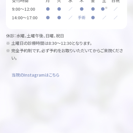
受付時間
月
火
水
木
金
土
日祝
※
9:00～12:00
●
●
／
●
●
●
／
14:00～17:00
●
●
／
手術
●
／
／
休診：水曜、土曜午後、日曜、祝日
土曜日の診療時間は8:30～12:30となります。
完全予約制です。必ず予約をお取りいただいてからご来院くださ
い。
当院のInstagramはこちら