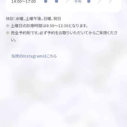
14:00～17:00
●
●
／
手術
●
／
／
休診：水曜、土曜午後、日曜、祝日
土曜日の診療時間は8:30～12:30となります。
完全予約制です。必ず予約をお取りいただいてからご来院くださ
い。
当院のInstagramはこちら