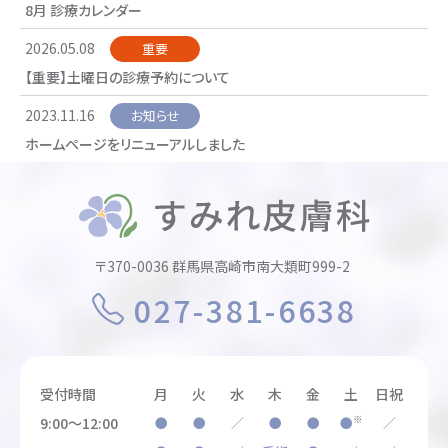
8月 診療カレンダー
2026.05.08
重要
【重要】土曜日の診療予約について
2023.11.16
お知らせ
ホームページをリニューアルしました
〒370-0036 群馬県高崎市南大類町999-2
027-381-6638
受付時間
月
火
水
木
金
土
日祝
※
9:00～12:00
●
●
／
●
●
●
／