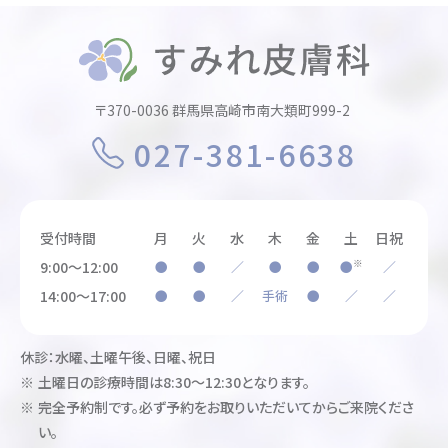
〒370-0036 群馬県高崎市南大類町999-2
027-381-6638
受付時間
月
火
水
木
金
土
日祝
※
9:00～12:00
●
●
／
●
●
●
／
14:00～17:00
●
●
／
手術
●
／
／
休診：水曜、土曜午後、日曜、祝日
土曜日の診療時間は8:30～12:30となります。
完全予約制です。必ず予約をお取りいただいてからご来院くださ
い。